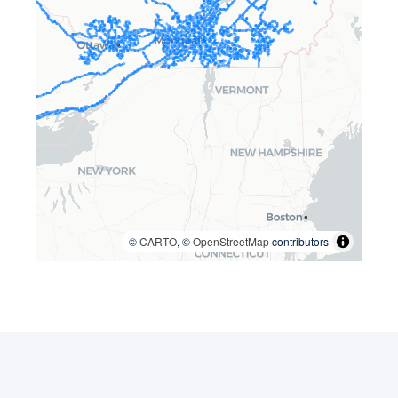
©
CARTO
, ©
OpenStreetMap
contributors