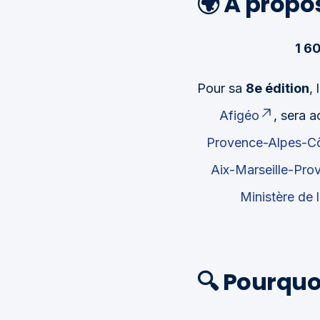
🌍
À propo
1 6
Pour sa
8e édition
,
Afigéo
, sera a
Provence-Alpes-Cô
Aix-Marseille-Pro
Ministère de 
🔍
Pourquoi