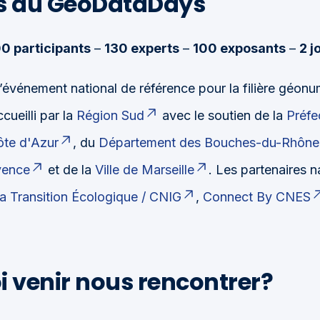
s du GeoDataDays
00 participants
–
130 experts
–
100 exposants
–
2 j
 l’événement national de référence pour la filière géon
ccueilli par la
Région Sud
avec le soutien de la
Préfe
te d'Azur
, du
Département des Bouches-du-Rhône
vence
et de la
Ville de Marseille
. Les partenaires n
la Transition Écologique / CNIG
,
Connect By CNES
 venir nous rencontrer?