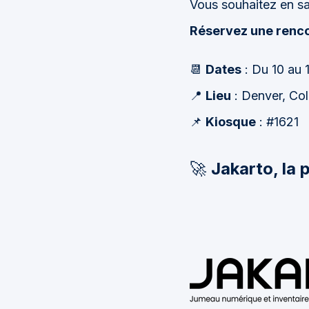
Vous souhaitez en sav
Réservez une renc
📆
Dates
: Du 10 au 
📍
Lieu
: Denver, Co
📌
Kiosque
: #1621
🚀
Jakarto, la p