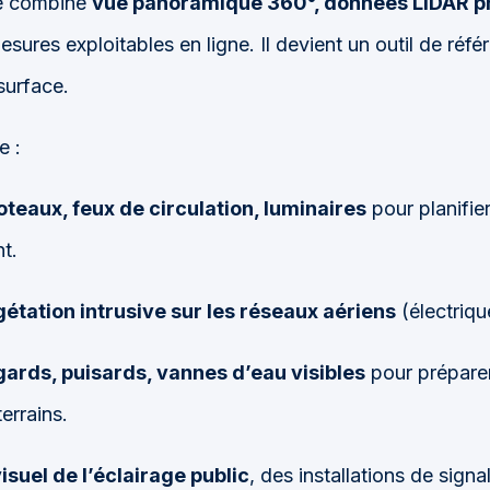
e combine
vue panoramique 360°, données LiDAR pr
sures exploitables en ligne. Il devient un outil de réfé
surface.
e :
oteaux, feux de circulation, luminaires
pour planifie
t.
gétation intrusive sur les réseaux aériens
(électriqu
gards, puisards, vannes d’eau visibles
pour préparer
errains.
visuel de l’éclairage public
, des installations de signa