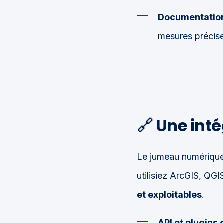
Documentation
mesures précise
🔗
Une inté
Le jumeau numérique 
utilisiez ArcGIS, QG
et exploitables
.
API et plugins