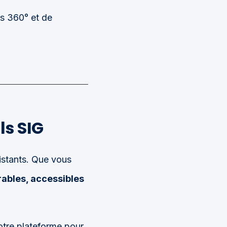
s 360° et de
ls SIG
istants. Que vous
rables, accessibles
otre plateforme pour