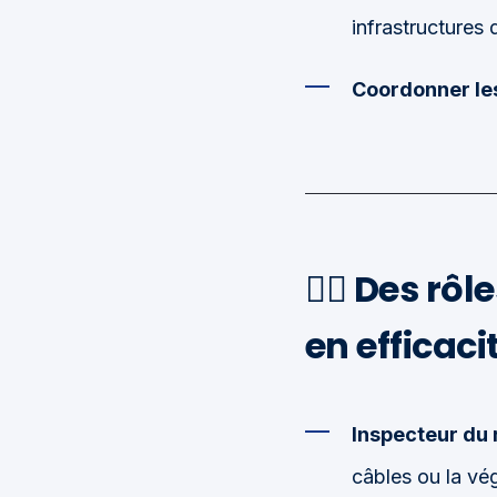
infrastructures 
Coordonner le
👷‍♂️
Des rôl
en efficaci
Inspecteur du 
câbles ou la vég