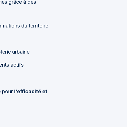
nes grâce à des
mations du territoire
terie urbaine
ents actifs
e pour
l’efficacité et