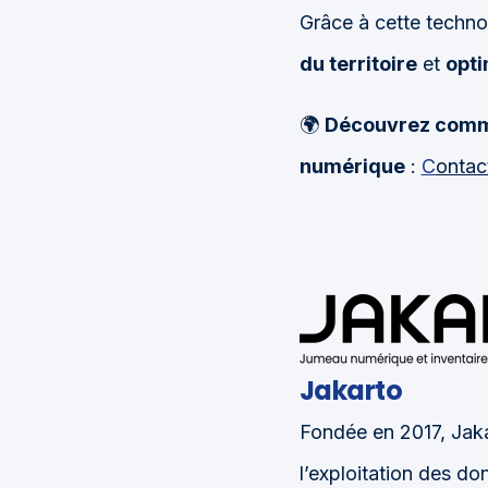
Grâce à cette technol
du territoire
et
opti
🌍
Découvrez comme
numérique
:
C
ontac
Jakarto
Fondée en 2017, Jaka
l’exploitation des d