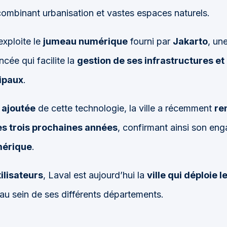
 combinant urbanisation et vastes espaces naturels.
exploite le
jumeau numérique
fourni par
Jakarto
, un
cée qui facilite la
gestion de ses infrastructures et 
ipaux
.
 ajoutée
de cette technologie, la ville a récemment
re
s trois prochaines années
, confirmant ainsi son en
mérique
.
ilisateurs
, Laval est aujourd’hui la
ville qui déploie l
au sein de ses différents départements.