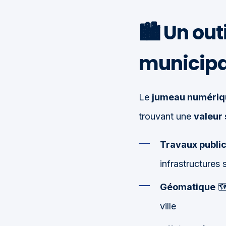
🏙️
Un out
municipa
Le
jumeau numériq
trouvant une
valeur 
Travaux publi
infrastructures 
Géomatique
🗺
ville