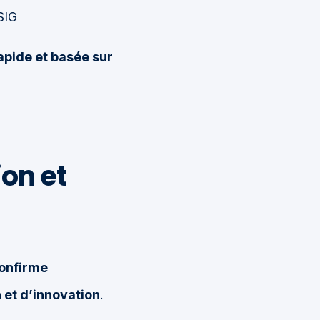
SIG
apide et basée sur
on et
onfirme
 et d’innovation
.