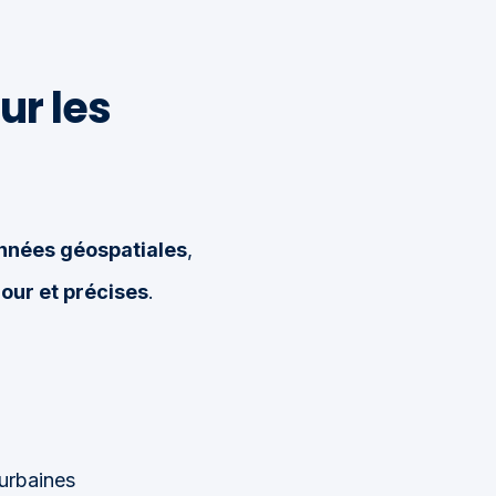
ur les
nnées géospatiales
,
jour et précises
.
 urbaines