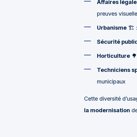
Affaires légal
preuves visuell
Urbanisme
🏗️ 
Sécurité publi
Horticulture
🌳
Techniciens sp
municipaux
Cette diversité d’usage
la modernisation
de