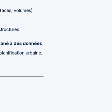
faces, volumes)
structures
ntané à des données
planification urbaine.