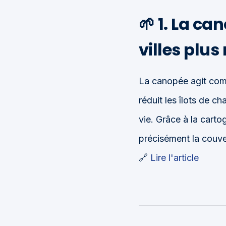
🌱 1. La ca
villes plus 
La canopée agit comm
réduit les îlots de ch
vie. Grâce à la carto
précisément la couver
🔗
Lire l'article