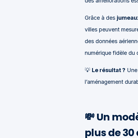
des améliorations ess
Grâce à des
jumeaux
villes peuvent mesure
des données aérienne
numérique fidèle du 
💡
Le résultat ?
Une 
l’aménagement durable
💸 Un modè
plus de 30