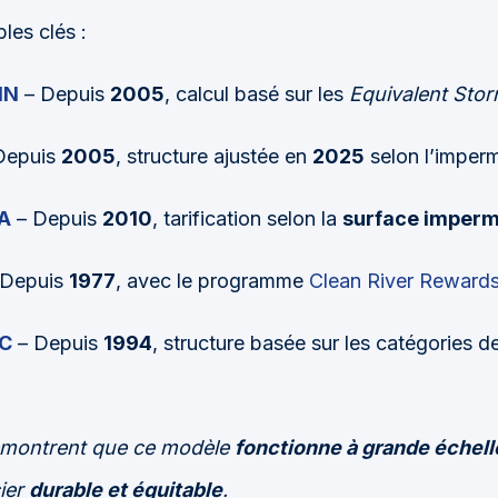
les clés :
MN
– Depuis
2005
, calcul basé sur les
Equivalent Sto
Depuis
2005
, structure ajustée en
2025
selon l’imperm
PA
– Depuis
2010
, tarification selon la
surface imperm
Depuis
1977
, avec le programme
Clean River Reward
NC
– Depuis
1994
, structure basée sur les catégories d
démontrent que ce modèle
fonctionne à grande échell
cier
durable et équitable
.