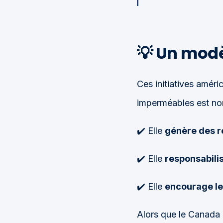
💡
Un modèl
Ces initiatives amér
imperméables est non
✔️ Elle
génère des r
✔️ Elle
responsabilis
✔️ Elle
encourage les
Alors que le Canada 