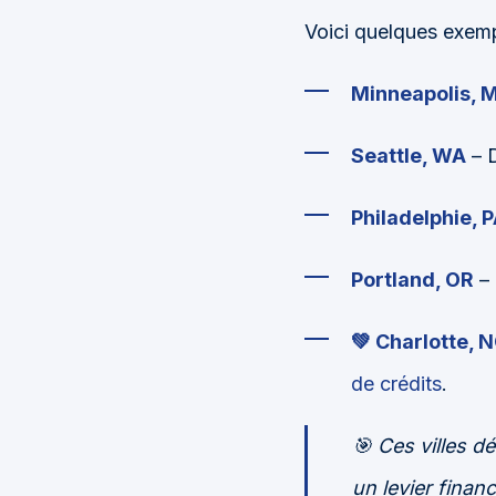
Voici quelques exemp
Minneapolis, 
Seattle, WA
– 
Philadelphie, 
Portland, OR
– 
💚 Charlotte, 
de crédits
.
🎯 Ces villes 
un levier finan