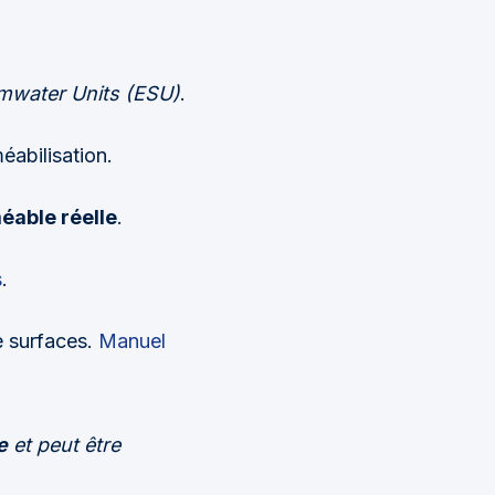
rmwater Units (ESU)
.
éabilisation.
éable réelle
.
s
.
e surfaces.
Manuel
e
et peut être