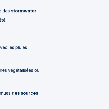
ce des
stormwater
été.
vec les pluies
ures végétalisées ou
venues
des sources