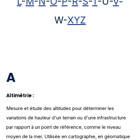
L
-
M
-
N
-
O
-
P
-
R
-
S
-
T
-U-
V
-
W-
XYZ
A
Altimétrie :
Mesure et étude des altitudes pour déterminer les
variations de hauteur d'un terrain ou d'une infrastructure
par rapport à un point de référence, comme le niveau
moyen de la mer. Utilisée en cartographie, en géomatique