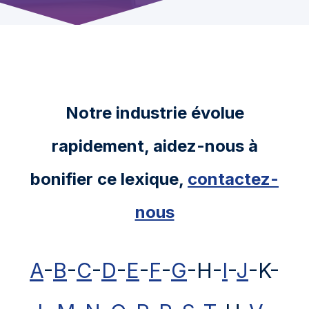
Notre industrie évolue
rapidement, aidez-nous à
bonifier ce lexique,
contactez-
nous
A
-
B
-
C
-
D
-
E
-
F
-
G
-H-
I
-
J
-K-